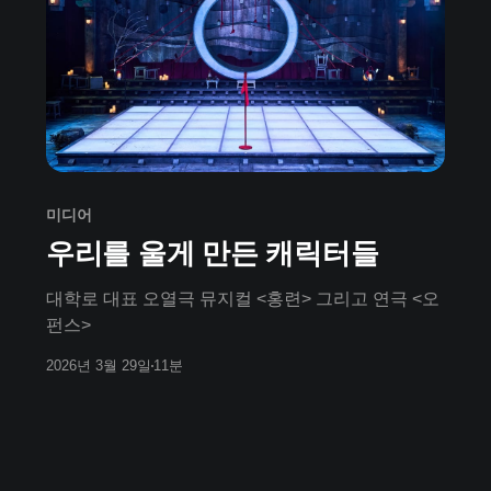
미디어
우리를 울게 만든 캐릭터들
대학로 대표 오열극 뮤지컬 <홍련> 그리고 연극 <오
펀스>
2026년 3월 29일
11분