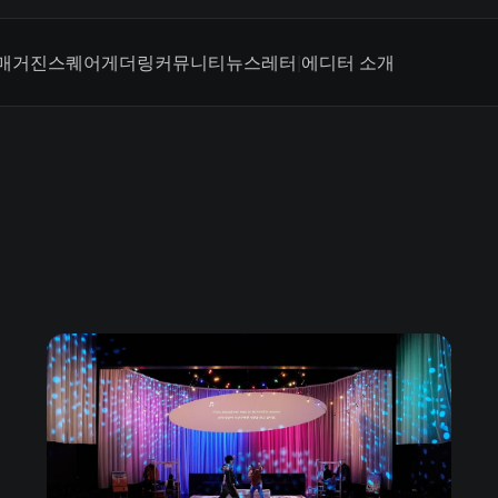
매거진
스퀘어
게더링
커뮤니티
뉴스레터
|
에디터 소개