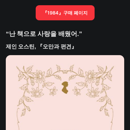
『1984』구매 페이지
“난 책으로 사랑을 배웠어.”
제인 오스틴, 『오만과 편견』