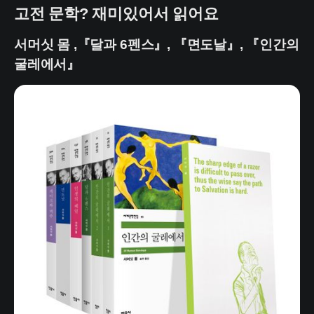
고전 문학? 재미있어서 읽어요
서머싯 몸 ,『달과 6펜스』, 『면도날』, 『인간의
굴레에서』