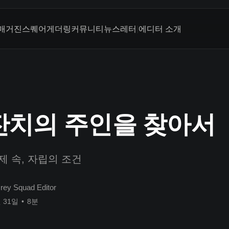
매거진
스퀘어
게더링
커뮤니티
뉴스레터
|
에디터 소개
잔치의 주인을 찾아서
제 속, 자립의 조건
rey Squad Editor
월 31일
•
8분