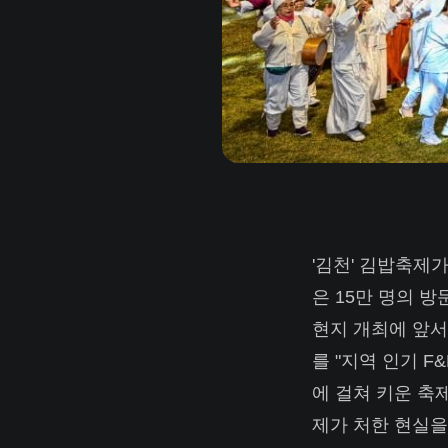
'김천' 김밥축제가
은 15만 명의 
현지 개최에 앞서
를 "지역 인기 
에 걸쳐 키운 축
제가 처한 현실을