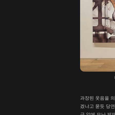
과장된 웃음을 의
겠냐고 묻듯 당연
금 앞에 모난 제