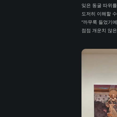
잊은 동굴 따위를
도저히 이해할 수
"까무룩 들었기에
점점 개운치 않은