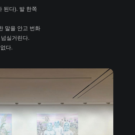
된다). 발 한쪽
한 말을 안고 번화
 넘실거린다.
없다.