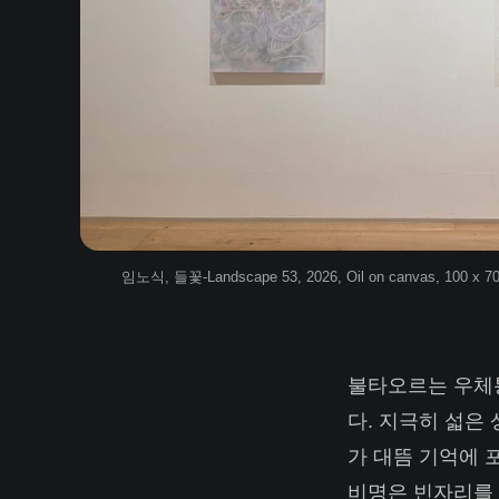
임노식, 들꽃-Landscape 53, 2026, Oil on canvas, 100 x 70
불타오르는 우체통
다. 지극히 섧은
가 대뜸 기억에 
비명은 빈자리를 