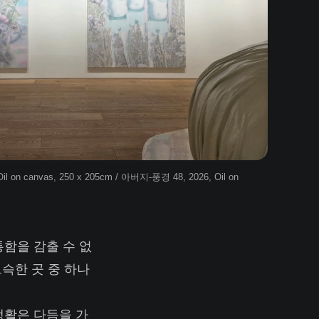
il on canvas, 250 x 205cm / 아버지-풍경 48, 2026, Oil on 
함을 감출 수 없
으슥한 곳 중 하나
생활은 다듬을 가