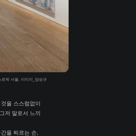
타데우스로팍 서울, 이미지_양승규
쥔 것을 스스럼없이
 그저 말로서 느끼
공간을 찌르는 손,