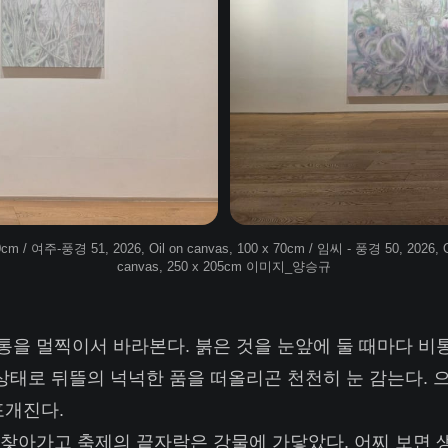
cm / 여주-풍경 51, 2026, Oil on canvas, 100 x 70cm / 임씨 - 풍경 50, 2026, O
canvas, 250 x 205cm 이미지_양승규
을 멀찍이서 바라본다. 붉은 것을 눈앞에 둘 때마다 비통
 상태로 뒤뜰의 넉넉한 품을 떠올리곤 천천히 눈 감는다. 
포개진다.
찾아가고 축제의 끝자락은 강물에 가닿았다. 어찌 보면 