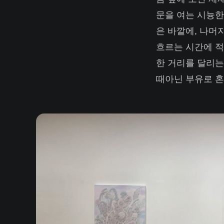
문을 여는 시늉한
은 바깥에, 나머
흐르는 시간에 적
한 거리를 달리는
때아닌 부유로 혼