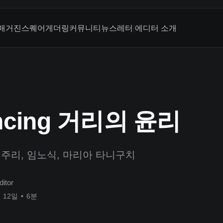
매거진
스퀘어
게더링
커뮤니티
뉴스레터
|
에디터 소개
ancing 거리의 윤리
김주리, 임노식, 마리아 타니구치
ditor
월 12일
•
6분