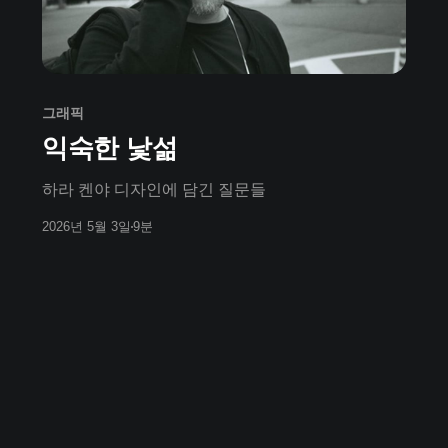
그래픽
익숙한 낯섦
하라 켄야 디자인에 담긴 질문들
2026년 5월 3일
9분