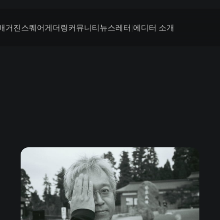
매거진
스퀘어
게더링
커뮤니티
뉴스레터
|
에디터 소개