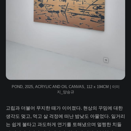
POND, 2025, ACRYLIC AND OIL CANVAS, 112 x 194CM | 이미
지_양승규
고립과 더불어 무지한 때가 이어졌다. 현상의 꾸밈에 대한
생각도 멎고, 먹고 살 걱정에 떠난 밤낮도 아물었다. 일거리
는 쉽게 불타고 과도하게 연기를 토해냈으며 멀쩡한 치들