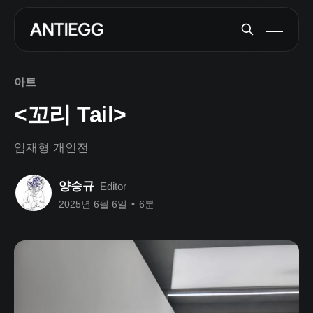
아트
<꼬리 Tail>
임재형 개인전
양승규
Editor
2025년 6월 6일
•
6분