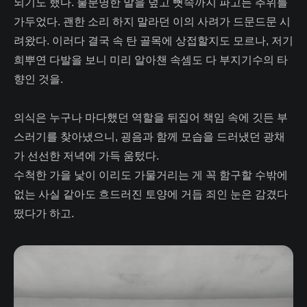
되기도 했다. 불분명한 말을 덮고 뼛속까지 파고든 추위를
가두었다. 괜한 소리 하지 말라던 이의 사려가 드문드문 시
려왔다. 이러다 결국 속 탄 골목에 상접할지도 모르나, 저기
희뿌연 다발을 보니 미리 알아챈 속셈도 다 부지기수의 타
향인 것을.
의식은 누구나 마다했던 역할을 뒤집어 책임 속에 깃든 부
스러기를 찾아냈으니, 굉음과 함께 모습을 드러냈던 광채
가 선선한 저녁에 가득 움텄다.
수척한 가을 낯이 이리도 가물거리는 게 꼭 함구할 수밖에
없는 사실 같아도 흐드러진 토양에 거듭 죄인 눈은 감겼다
떴다가 하고.