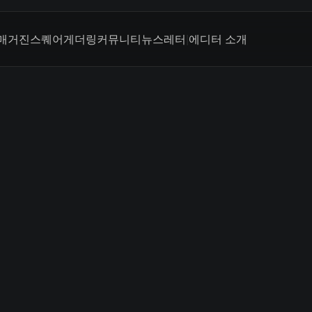
매거진
스퀘어
게더링
커뮤니티
뉴스레터
|
에디터 소개