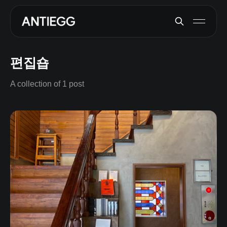
편집숍
A collection of 1 post