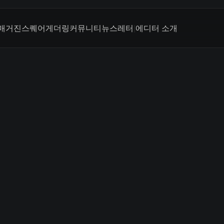
매거진
스퀘어
게더링
커뮤니티
뉴스레터
|
에디터 소개