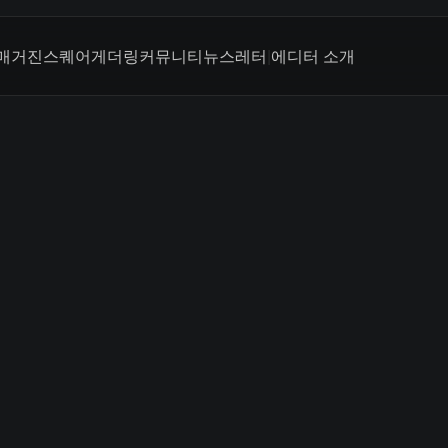
매거진
스퀘어
게더링
커뮤니티
뉴스레터
|
에디터 소개