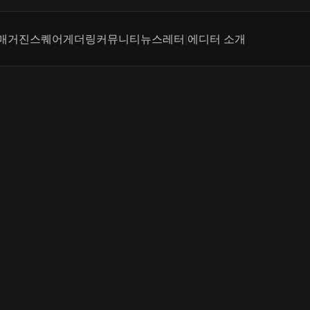
매거진
스퀘어
게더링
커뮤니티
뉴스레터
|
에디터 소개