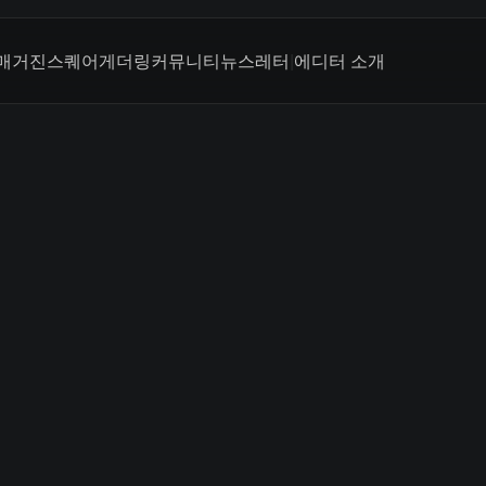
매거진
스퀘어
게더링
커뮤니티
뉴스레터
|
에디터 소개