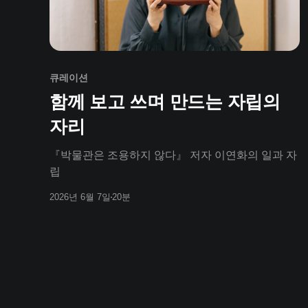
큐레이션
함께 보고 쓰며 만드는 자립의
자리
『박물관은 조용하지 않다』 저자 이연화의 일과 자
립
2026년 6월 7일
20분