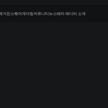
매거진
스퀘어
게더링
커뮤니티
뉴스레터
|
에디터 소개