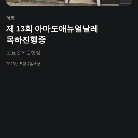
아트
제 13회 아마도애뉴얼날레_
목하진행중
고요손 x 문현정
2026년 5월 7일
6분