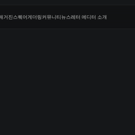
매거진
스퀘어
게더링
커뮤니티
뉴스레터
|
에디터 소개