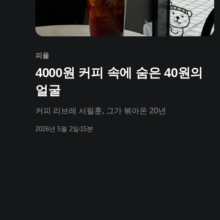
피플
4000원 커피 속에 숨은 40원의
얼굴
커피 리브레 서필훈, 그가 볶아온 20년
2026년 5월 2일
15분