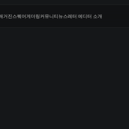
매거진
스퀘어
게더링
커뮤니티
뉴스레터
|
에디터 소개