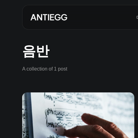
음반
A collection of 1 post