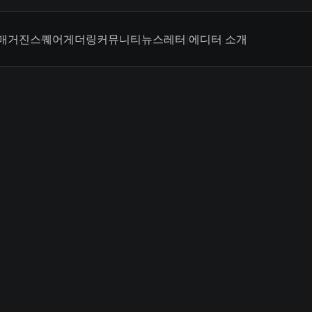
매거진
스퀘어
게더링
커뮤니티
뉴스레터
|
에디터 소개