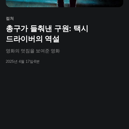
컬쳐
총구가 들춰낸 구원: 택시
드라이버의 역설
영화의 멋짐을 보여준 영화
2025년 4월 17일
8분