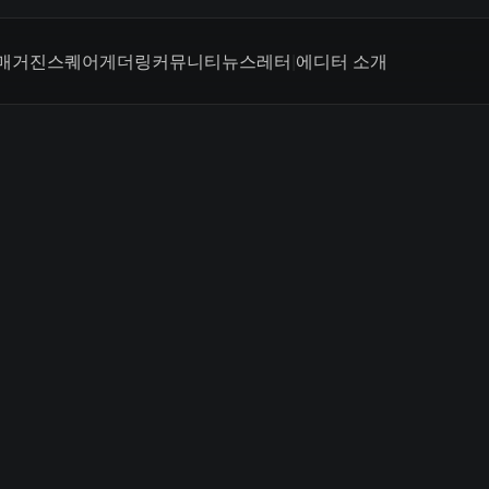
매거진
스퀘어
게더링
커뮤니티
뉴스레터
|
에디터 소개