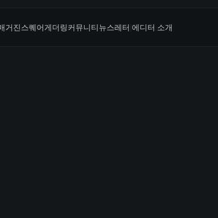
매거진
스퀘어
게더링
커뮤니티
뉴스레터
|
에디터 소개