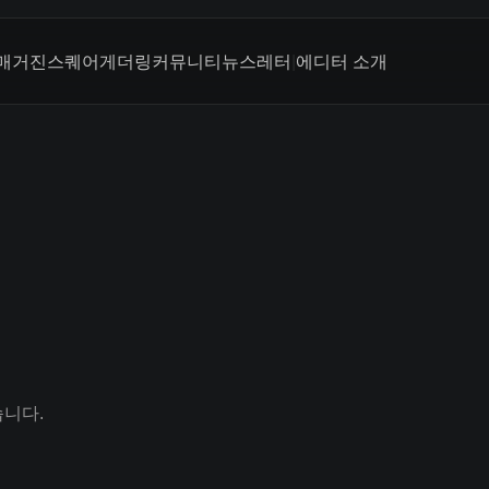
매거진
스퀘어
게더링
커뮤니티
뉴스레터
|
에디터 소개
습니다.